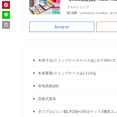
フエルショップ
¥2,640
（2026/02/26 23:08時点 | 
Amazon
本体寸法(スリップケースケース込):タテ306×ヨコ
本体重量(スリップケース込):1120g
布地表紙(綿)
溶着式製本
ポリプロピレン製L判3段×2列ポケット3層黒エ