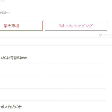
楽天市場調べ）
楽天市場
Yahooショッピング
ポチップ
304×背幅54mm
ンボス台紙40枚