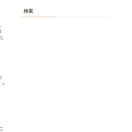
検索
し
ま
な
３
１ヶ
に