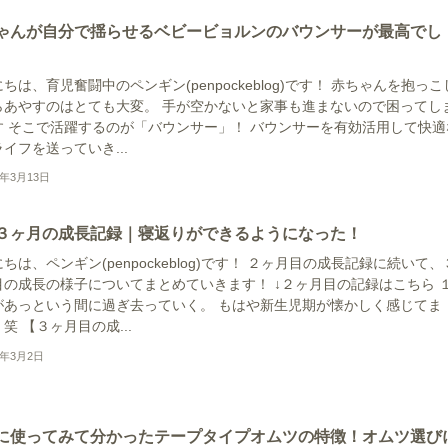
ゃんが自分で揺らせるベビービョルンのバウンサーが最高でし
ちは、育児奮闘中のペンギン(penpockeblog)です！ 赤ちゃんを抱っこ
らあやすのはとても大変。 手が空かないと家事も進まないので困ってし
す そこで活躍するのが「バウンサー」！ バウンサーを有効活用して快適
イフを送っていき...
2年3月13日
３ヶ月の成長記録｜寝返りができるようになった！
ちは、ペンギン(penpockeblog)です！ ２ヶ月目の成長記録に続いて、
目の成長の様子についてまとめていきます！ ↓２ヶ月目の記録はこちら 
があっという間に過ぎ去っていく。 もはや新生児期が懐かしく感じてま
笑 【３ヶ月目の成...
2年3月2日
に使ってみて分かったテープタイプオムツの特徴！オムツ選び