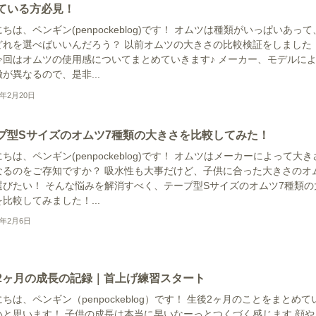
ている方必見！
ちは、ペンギン(penpockeblog)です！ オムツは種類がいっぱいあって
どれを選べばいいんだろう？ 以前オムツの大きさの比較検証をしました
今回はオムツの使用感についてまとめていきます♪ メーカー、モデルに
が異なるので、是非...
2年2月20日
プ型Sサイズのオムツ7種類の大きさを比較してみた！
ちは、ペンギン(penpockeblog)です！ オムツはメーカーによって大き
なるのをご存知ですか？ 吸水性も大事だけど、子供に合った大きさのオ
選びたい！ そんな悩みを解消すべく、テープ型Sサイズのオムツ7種類の
比較してみました！...
2年2月6日
2ヶ月の成長の記録｜首上げ練習スタート
ちは、ペンギン（penpockeblog）です！ 生後2ヶ月のことをまとめて
いと思います！ 子供の成長は本当に早いなーっとつくづく感じます 顔や