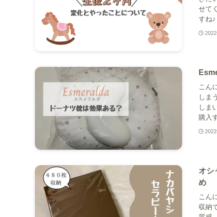
せて
すね♪
202
Es
こんに
しま
しま
購入す
202
オシ
め
こんに
収納
質感