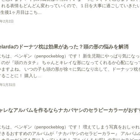
くれる表情もどんどん変わっていくので、１日を大事に過ごしていきた
 生後1ヶ月目はこち...
2年2月2日
melardaのドーナツ枕は効果があった？頭の形の悩みを解消
ちは、ペンギン（penpockeblog）です！ 新生児期にやっぱり気にな
うのが『頭のカタチ』 ちゃんとキレイな形になってくれるか心配になっ
いますよね。 いつの子も頭の形が徐々に気になり出して、ドーナッツ枕
ることに！ 購入し...
2年1月31日
ャレなアルバムを作るならナカバヤシのセラピーカラーがおす
ちは、ペンギン（penpockeblog）です！ 増えてしまう写真をおしゃ
できるおすすめのアルバムが『ナカバヤシのセラピーカラー』 アルバム
、カラーがとても気に入っています！ アルバムをお探しの方にセラピー