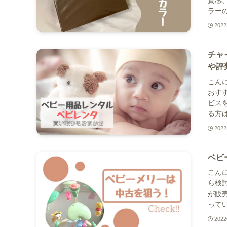
ラーの
202
チャ
や評
こんに
おす
ビス
る方は
202
ベビ
こんに
ら検
が販
ってい
202