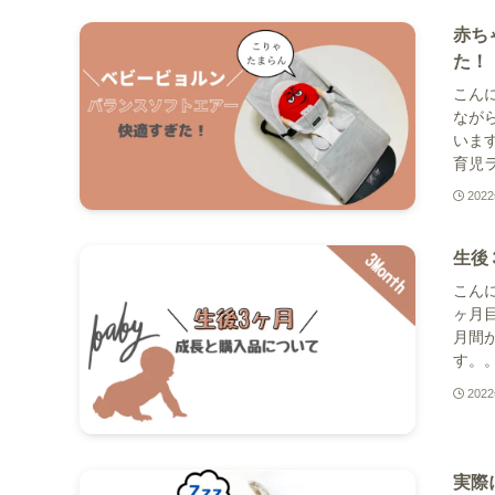
赤ち
た！
こんに
なが
いま
育児ラ
202
生後
こんに
ヶ月
月間
す。。
202
実際